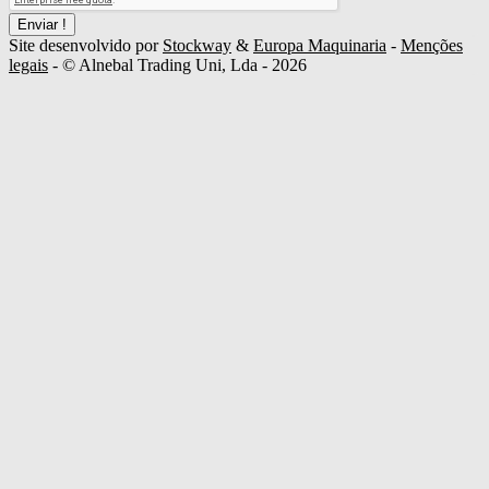
Enviar !
Site desenvolvido por
Stockway
&
Europa Maquinaria
-
Menções
legais
- © Alnebal Trading Uni, Lda - 2026